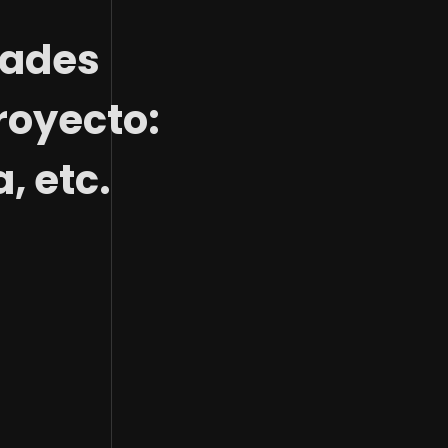
dades
royecto:
, etc.