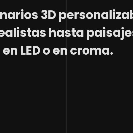
arios 3D personaliza
alistas hasta paisajes
r en LED o en croma.